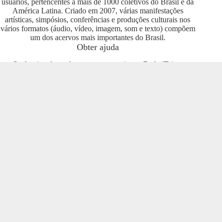
usuários, pertencentes a mais de 1000 coletivos do Brasil e da
América Latina. Criado em 2007, várias manifestações
artísticas, simpósios, conferências e produções culturais nos
vários formatos (áudio, vídeo, imagem, som e texto) compõem
um dos acervos mais importantes do Brasil.
Obter ajuda
Se deseja saber sobre como se engajar na Rede iTeia e
compartilhar seus conteúdos no portal, entre em contato com o
pessoal da Rede Nacional das Produtoras Culturais
Colaborativas, que tem diversas usuárias e pode oferecer
esclarecimentos sobre os usos possíveis. Entre no grupo do
Telegram e se envolva com o projeto
https://t.me/colaborativas
.
Participe
Para participar recomendamos a entrada no grupo do
Telegram da Rede Nacional das Produtoras Culturais
Colaborativas
https://t.me/colaborativas
lá você poderá obter
suporte e esclarecimentos sobre o iTeia
Veja também
Saiba mais sobre a Rede de Produtoras Culturais
Colaborativas, uma tecnologia social cujo os pilares são o uso
de softwares livres, a economia popular solidária e a