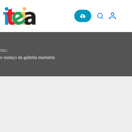
Pular
para
o
conteúdo
TAG
o sumiço da galinha maristela