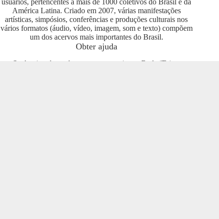
usuários, pertencentes a mais de 1000 coletivos do Brasil e da
América Latina. Criado em 2007, várias manifestações
artísticas, simpósios, conferências e produções culturais nos
vários formatos (áudio, vídeo, imagem, som e texto) compõem
um dos acervos mais importantes do Brasil.
Obter ajuda
Se deseja saber sobre como se engajar na Rede iTeia e
compartilhar seus conteúdos no portal, entre em contato com o
pessoal da Rede Nacional das Produtoras Culturais
Colaborativas, que tem diversas usuárias e pode oferecer
esclarecimentos sobre os usos possíveis. Entre no grupo do
Telegram e se envolva com o projeto
https://t.me/colaborativas
.
Participe
Para participar recomendamos a entrada no grupo do
Telegram da Rede Nacional das Produtoras Culturais
Colaborativas
https://t.me/colaborativas
lá você poderá obter
suporte e esclarecimentos sobre o iTeia
Veja também
Saiba mais sobre a Rede de Produtoras Culturais
Colaborativas, uma tecnologia social cujo os pilares são o uso
de softwares livres, a economia popular solidária e a