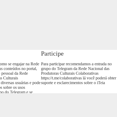
Participe
como se engajar na Rede
Para participar recomendamos a entrada no
us conteúdos no portal,
grupo do Telegram da Rede Nacional das
o pessoal da Rede
Produtoras Culturais Colaborativas
s Culturais
https://t.me/colaborativas
lá você poderá obter
 diversas usuárias e pode
suporte e esclarecimentos sobre o iTeia
os sobre os usos
upo do Telegram e se
as
.