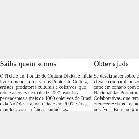
Saiba quem somos
Obter ajuda
O iTeia é um Pontão de Cultura Digital e mídia
Se deseja saber sobre 
livre, composto por vários Pontos de Cultura,
iTeia e compartilhar se
artistas, produtores culturais e coletivos, que
entre em contato com 
reúne acervos de mais de 5000 usuários,
Nacional das Produtora
pertencentes a mais de 1000 coletivos do Brasil
Colaborativas, que tem
e da América Latina. Criado em 2007, várias
oferecer esclareciment
manifestações artísticas, simpósios,
possíveis. Entre no gr
conferências e produções culturais nos vários
envolva com o projeto
formatos (áudio, vídeo, imagem, som e texto)
https://t.me/colaborativ
compõem um dos acervos mais importantes do
Brasil.
Realização