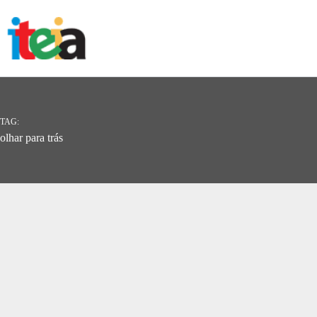
Pular
para
o
conteúdo
TAG
olhar para trás