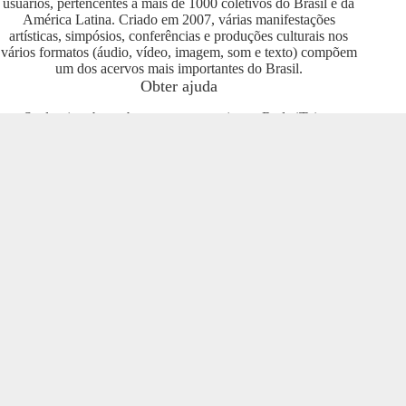
usuários, pertencentes a mais de 1000 coletivos do Brasil e da
América Latina. Criado em 2007, várias manifestações
artísticas, simpósios, conferências e produções culturais nos
vários formatos (áudio, vídeo, imagem, som e texto) compõem
um dos acervos mais importantes do Brasil.
Obter ajuda
Se deseja saber sobre como se engajar na Rede iTeia e
compartilhar seus conteúdos no portal, entre em contato com o
pessoal da Rede Nacional das Produtoras Culturais
Colaborativas, que tem diversas usuárias e pode oferecer
esclarecimentos sobre os usos possíveis. Entre no grupo do
Telegram e se envolva com o projeto
https://t.me/colaborativas
.
Participe
Para participar recomendamos a entrada no grupo do
Telegram da Rede Nacional das Produtoras Culturais
Colaborativas
https://t.me/colaborativas
lá você poderá obter
suporte e esclarecimentos sobre o iTeia
Veja também
Saiba mais sobre a Rede de Produtoras Culturais
Colaborativas, uma tecnologia social cujo os pilares são o uso
de softwares livres, a economia popular solidária e a