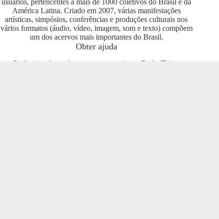
usuários, pertencentes a mais de 1000 coletivos do Brasil e da
América Latina. Criado em 2007, várias manifestações
artísticas, simpósios, conferências e produções culturais nos
vários formatos (áudio, vídeo, imagem, som e texto) compõem
um dos acervos mais importantes do Brasil.
Obter ajuda
Se deseja saber sobre como se engajar na Rede iTeia e
compartilhar seus conteúdos no portal, entre em contato com o
pessoal da Rede Nacional das Produtoras Culturais
Colaborativas, que tem diversas usuárias e pode oferecer
esclarecimentos sobre os usos possíveis. Entre no grupo do
Telegram e se envolva com o projeto
https://t.me/colaborativas
.
Participe
Para participar recomendamos a entrada no grupo do
Telegram da Rede Nacional das Produtoras Culturais
Colaborativas
https://t.me/colaborativas
lá você poderá obter
suporte e esclarecimentos sobre o iTeia
Veja também
Saiba mais sobre a Rede de Produtoras Culturais
Colaborativas, uma tecnologia social cujo os pilares são o uso
de softwares livres, a economia popular solidária e a