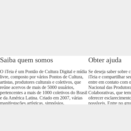
Saiba quem somos
Obter ajuda
O iTeia é um Pontão de Cultura Digital e mídia
Se deseja saber sobre 
livre, composto por vários Pontos de Cultura,
iTeia e compartilhar se
artistas, produtores culturais e coletivos, que
entre em contato com 
reúne acervos de mais de 5000 usuários,
Nacional das Produtora
pertencentes a mais de 1000 coletivos do Brasil
Colaborativas, que tem
e da América Latina. Criado em 2007, várias
oferecer esclareciment
manifestações artísticas, simpósios,
possíveis. Entre no gr
conferências e produções culturais nos vários
envolva com o projeto
formatos (áudio, vídeo, imagem, som e texto)
https://t.me/colaborativ
compõem um dos acervos mais importantes do
Brasil.
Realização