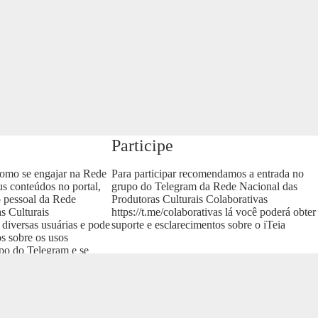
Participe
como se engajar na Rede
Para participar recomendamos a entrada no
us conteúdos no portal,
grupo do Telegram da Rede Nacional das
o pessoal da Rede
Produtoras Culturais Colaborativas
s Culturais
https://t.me/colaborativas
lá você poderá obter
 diversas usuárias e pode
suporte e esclarecimentos sobre o iTeia
os sobre os usos
upo do Telegram e se
as
.