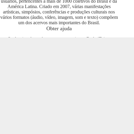
usuários, pertencentes a mais de 1000 coletivos do Brasil e da
América Latina. Criado em 2007, várias manifestações
artísticas, simpósios, conferências e produções culturais nos
vários formatos (áudio, vídeo, imagem, som e texto) compõem
um dos acervos mais importantes do Brasil.
Obter ajuda
Se deseja saber sobre como se engajar na Rede iTeia e
compartilhar seus conteúdos no portal, entre em contato com o
pessoal da Rede Nacional das Produtoras Culturais
Colaborativas, que tem diversas usuárias e pode oferecer
esclarecimentos sobre os usos possíveis. Entre no grupo do
Telegram e se envolva com o projeto
https://t.me/colaborativas
.
Participe
Para participar recomendamos a entrada no grupo do
Telegram da Rede Nacional das Produtoras Culturais
Colaborativas
https://t.me/colaborativas
lá você poderá obter
suporte e esclarecimentos sobre o iTeia
Veja também
Saiba mais sobre a Rede de Produtoras Culturais
Colaborativas, uma tecnologia social cujo os pilares são o uso
de softwares livres, a economia popular solidária e a