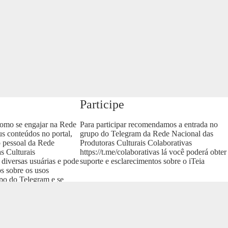
Participe
como se engajar na Rede
Para participar recomendamos a entrada no
us conteúdos no portal,
grupo do Telegram da Rede Nacional das
o pessoal da Rede
Produtoras Culturais Colaborativas
s Culturais
https://t.me/colaborativas
lá você poderá obter
 diversas usuárias e pode
suporte e esclarecimentos sobre o iTeia
os sobre os usos
upo do Telegram e se
as
.