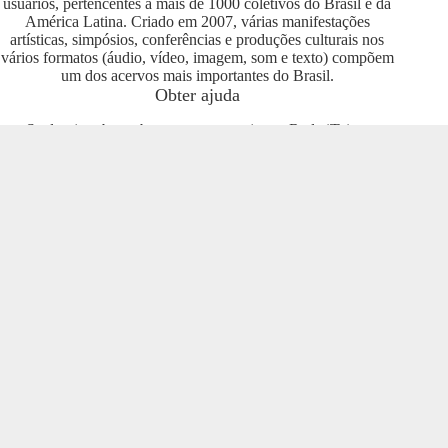
usuários, pertencentes a mais de 1000 coletivos do Brasil e da
América Latina. Criado em 2007, várias manifestações
artísticas, simpósios, conferências e produções culturais nos
vários formatos (áudio, vídeo, imagem, som e texto) compõem
um dos acervos mais importantes do Brasil.
Obter ajuda
Se deseja saber sobre como se engajar na Rede iTeia e
compartilhar seus conteúdos no portal, entre em contato com o
pessoal da Rede Nacional das Produtoras Culturais
Colaborativas, que tem diversas usuárias e pode oferecer
esclarecimentos sobre os usos possíveis. Entre no grupo do
Telegram e se envolva com o projeto
https://t.me/colaborativas
.
Participe
Para participar recomendamos a entrada no grupo do
Telegram da Rede Nacional das Produtoras Culturais
Colaborativas
https://t.me/colaborativas
lá você poderá obter
suporte e esclarecimentos sobre o iTeia
Veja também
Saiba mais sobre a Rede de Produtoras Culturais
Colaborativas, uma tecnologia social cujo os pilares são o uso
de softwares livres, a economia popular solidária e a