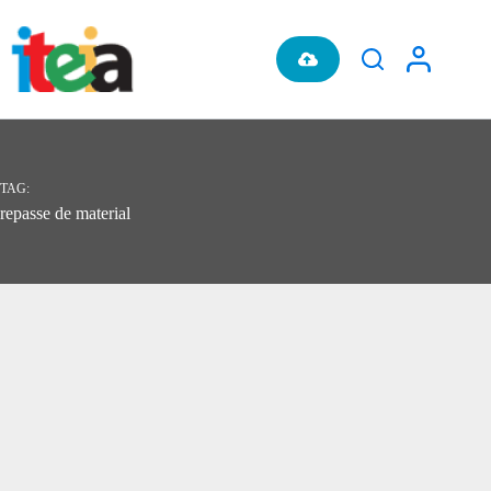
Pular
para
o
conteúdo
TAG
repasse de material