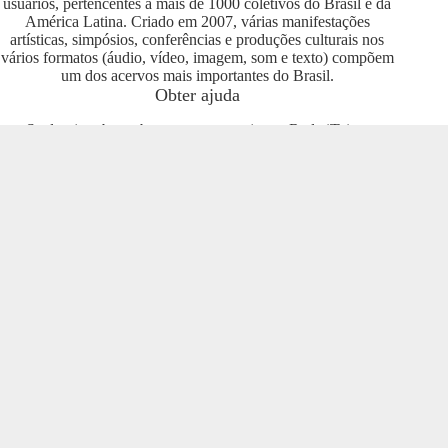
usuários, pertencentes a mais de 1000 coletivos do Brasil e da
América Latina. Criado em 2007, várias manifestações
artísticas, simpósios, conferências e produções culturais nos
vários formatos (áudio, vídeo, imagem, som e texto) compõem
um dos acervos mais importantes do Brasil.
Obter ajuda
Se deseja saber sobre como se engajar na Rede iTeia e
compartilhar seus conteúdos no portal, entre em contato com o
pessoal da Rede Nacional das Produtoras Culturais
Colaborativas, que tem diversas usuárias e pode oferecer
esclarecimentos sobre os usos possíveis. Entre no grupo do
Telegram e se envolva com o projeto
https://t.me/colaborativas
.
Participe
Para participar recomendamos a entrada no grupo do
Telegram da Rede Nacional das Produtoras Culturais
Colaborativas
https://t.me/colaborativas
lá você poderá obter
suporte e esclarecimentos sobre o iTeia
Veja também
Saiba mais sobre a Rede de Produtoras Culturais
Colaborativas, uma tecnologia social cujo os pilares são o uso
de softwares livres, a economia popular solidária e a