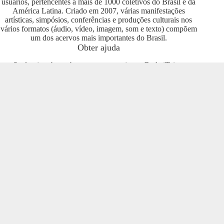
usuários, pertencentes a mais de 1000 coletivos do Brasil e da
América Latina. Criado em 2007, várias manifestações
artísticas, simpósios, conferências e produções culturais nos
vários formatos (áudio, vídeo, imagem, som e texto) compõem
um dos acervos mais importantes do Brasil.
Obter ajuda
Se deseja saber sobre como se engajar na Rede iTeia e
compartilhar seus conteúdos no portal, entre em contato com o
pessoal da Rede Nacional das Produtoras Culturais
Colaborativas, que tem diversas usuárias e pode oferecer
esclarecimentos sobre os usos possíveis. Entre no grupo do
Telegram e se envolva com o projeto
https://t.me/colaborativas
.
Participe
Para participar recomendamos a entrada no grupo do
Telegram da Rede Nacional das Produtoras Culturais
Colaborativas
https://t.me/colaborativas
lá você poderá obter
suporte e esclarecimentos sobre o iTeia
Veja também
Saiba mais sobre a Rede de Produtoras Culturais
Colaborativas, uma tecnologia social cujo os pilares são o uso
de softwares livres, a economia popular solidária e a