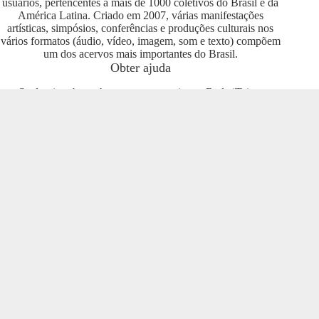
usuários, pertencentes a mais de 1000 coletivos do Brasil e da
América Latina. Criado em 2007, várias manifestações
artísticas, simpósios, conferências e produções culturais nos
vários formatos (áudio, vídeo, imagem, som e texto) compõem
um dos acervos mais importantes do Brasil.
Obter ajuda
Se deseja saber sobre como se engajar na Rede iTeia e
compartilhar seus conteúdos no portal, entre em contato com o
pessoal da Rede Nacional das Produtoras Culturais
Colaborativas, que tem diversas usuárias e pode oferecer
esclarecimentos sobre os usos possíveis. Entre no grupo do
Telegram e se envolva com o projeto
https://t.me/colaborativas
.
Participe
Para participar recomendamos a entrada no grupo do
Telegram da Rede Nacional das Produtoras Culturais
Colaborativas
https://t.me/colaborativas
lá você poderá obter
suporte e esclarecimentos sobre o iTeia
Veja também
Saiba mais sobre a Rede de Produtoras Culturais
Colaborativas, uma tecnologia social cujo os pilares são o uso
de softwares livres, a economia popular solidária e a