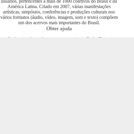
usuários, pertencentes a mais de 1000 coletivos do Brasil e da
América Latina. Criado em 2007, várias manifestações
artísticas, simpósios, conferências e produções culturais nos
vários formatos (áudio, vídeo, imagem, som e texto) compõem
um dos acervos mais importantes do Brasil.
Obter ajuda
Se deseja saber sobre como se engajar na Rede iTeia e
compartilhar seus conteúdos no portal, entre em contato com o
pessoal da Rede Nacional das Produtoras Culturais
Colaborativas, que tem diversas usuárias e pode oferecer
esclarecimentos sobre os usos possíveis. Entre no grupo do
Telegram e se envolva com o projeto
https://t.me/colaborativas
.
Participe
Para participar recomendamos a entrada no grupo do
Telegram da Rede Nacional das Produtoras Culturais
Colaborativas
https://t.me/colaborativas
lá você poderá obter
suporte e esclarecimentos sobre o iTeia
Veja também
Saiba mais sobre a Rede de Produtoras Culturais
Colaborativas, uma tecnologia social cujo os pilares são o uso
de softwares livres, a economia popular solidária e a