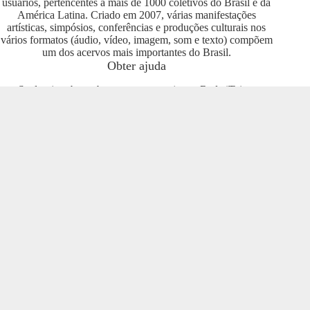
usuários, pertencentes a mais de 1000 coletivos do Brasil e da
América Latina. Criado em 2007, várias manifestações
artísticas, simpósios, conferências e produções culturais nos
vários formatos (áudio, vídeo, imagem, som e texto) compõem
um dos acervos mais importantes do Brasil.
Obter ajuda
Se deseja saber sobre como se engajar na Rede iTeia e
compartilhar seus conteúdos no portal, entre em contato com o
pessoal da Rede Nacional das Produtoras Culturais
Colaborativas, que tem diversas usuárias e pode oferecer
esclarecimentos sobre os usos possíveis. Entre no grupo do
Telegram e se envolva com o projeto
https://t.me/colaborativas
.
Participe
Para participar recomendamos a entrada no grupo do
Telegram da Rede Nacional das Produtoras Culturais
Colaborativas
https://t.me/colaborativas
lá você poderá obter
suporte e esclarecimentos sobre o iTeia
Veja também
Saiba mais sobre a Rede de Produtoras Culturais
Colaborativas, uma tecnologia social cujo os pilares são o uso
de softwares livres, a economia popular solidária e a