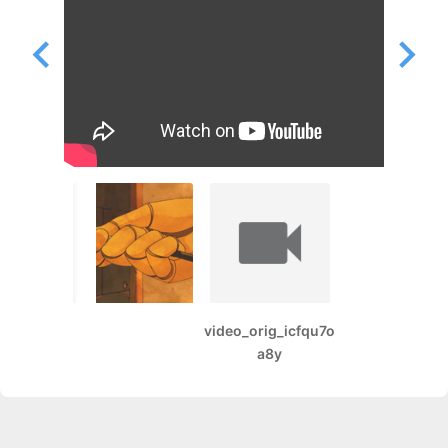
video_orig_icfqu7o
a8y