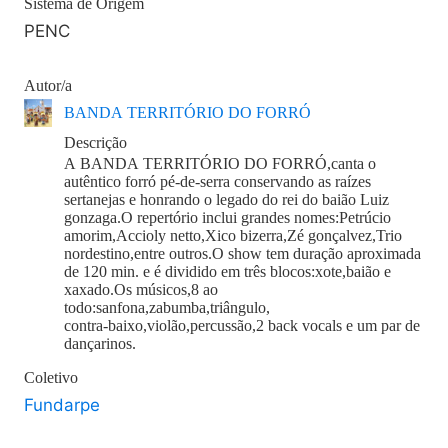
Sistema de Origem
PENC
Autor/a
BANDA TERRITÓRIO DO FORRÓ
Descrição
A BANDA TERRITÓRIO DO FORRÓ,canta o
autêntico forró pé-de-serra conservando as raízes
sertanejas e honrando o legado do rei do baião Luiz
gonzaga.O repertório inclui grandes nomes:Petrúcio
amorim,Accioly netto,Xico bizerra,Zé gonçalvez,Trio
nordestino,entre outros.O show tem duração aproximada
de 120 min. e é dividido em três blocos:xote,baião e
xaxado.Os músicos,8 ao
todo:sanfona,zabumba,triângulo,
contra-baixo,violão,percussão,2 back vocals e um par de
dançarinos.
Coletivo
Fundarpe