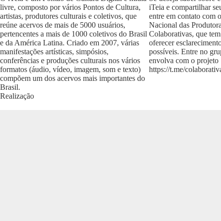
livre, composto por vários Pontos de Cultura,
iTeia e compartilhar se
artistas, produtores culturais e coletivos, que
entre em contato com 
reúne acervos de mais de 5000 usuários,
Nacional das Produtora
pertencentes a mais de 1000 coletivos do Brasil
Colaborativas, que tem
e da América Latina. Criado em 2007, várias
oferecer esclareciment
manifestações artísticas, simpósios,
possíveis. Entre no gr
conferências e produções culturais nos vários
envolva com o projeto
formatos (áudio, vídeo, imagem, som e texto)
https://t.me/colaborativ
compõem um dos acervos mais importantes do
Brasil.
Realização