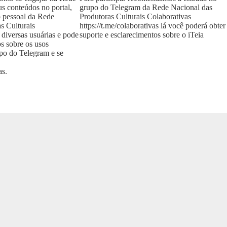
us conteúdos no portal,
grupo do Telegram da Rede Nacional das
o pessoal da Rede
Produtoras Culturais Colaborativas
s Culturais
https://t.me/colaborativas
lá você poderá obter
 diversas usuárias e pode
suporte e esclarecimentos sobre o iTeia
os sobre os usos
upo do Telegram e se
as
.