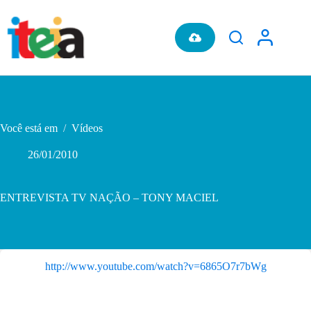
Pular
para
o
conteúdo
Você está em
/
Vídeos
26/01/2010
ENTREVISTA TV NAÇÃO – TONY MACIEL
http://www.youtube.com/watch?v=6865O7r7bWg