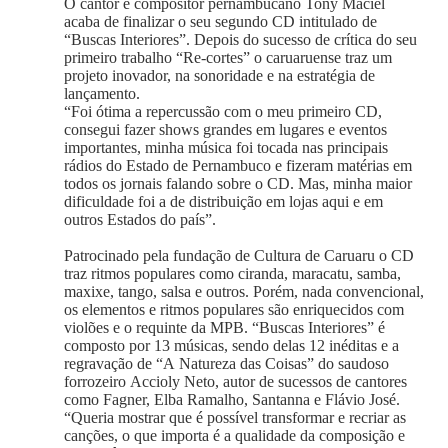
O cantor e compositor pernambucano Tony Maciel
acaba de finalizar o seu segundo CD intitulado de
“Buscas Interiores”. Depois do sucesso de crítica do seu
primeiro trabalho “Re-cortes” o caruaruense traz um
projeto inovador, na sonoridade e na estratégia de
lançamento.
“Foi ótima a repercussão com o meu primeiro CD,
consegui fazer shows grandes em lugares e eventos
importantes, minha música foi tocada nas principais
rádios do Estado de Pernambuco e fizeram matérias em
todos os jornais falando sobre o CD. Mas, minha maior
dificuldade foi a de distribuição em lojas aqui e em
outros Estados do país”.
Patrocinado pela fundação de Cultura de Caruaru o CD
traz ritmos populares como ciranda, maracatu, samba,
maxixe, tango, salsa e outros. Porém, nada convencional,
os elementos e ritmos populares são enriquecidos com
violões e o requinte da MPB. “Buscas Interiores” é
composto por 13 músicas, sendo delas 12 inéditas e a
regravação de “A Natureza das Coisas” do saudoso
forrozeiro Accioly Neto, autor de sucessos de cantores
como Fagner, Elba Ramalho, Santanna e Flávio José.
“Queria mostrar que é possível transformar e recriar as
canções, o que importa é a qualidade da composição e