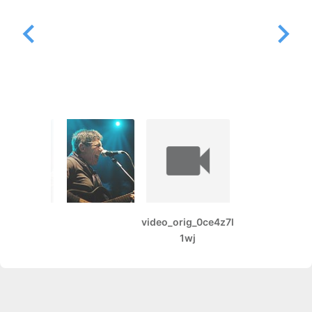
video_orig_0ce4z7l
1wj