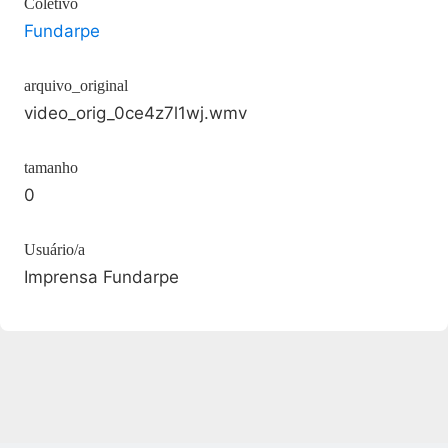
Coletivo
Fundarpe
arquivo_original
video_orig_0ce4z7l1wj.wmv
tamanho
0
Usuário/a
Imprensa Fundarpe