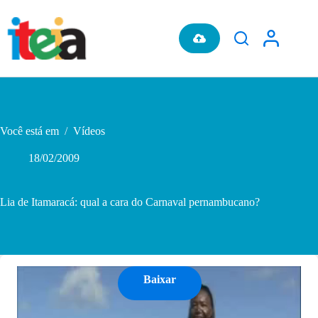
Pular
para
o
conteúdo
Você está em
/
Vídeos
18/02/2009
Lia de Itamaracá: qual a cara do Carnaval pernambucano?
Baixar