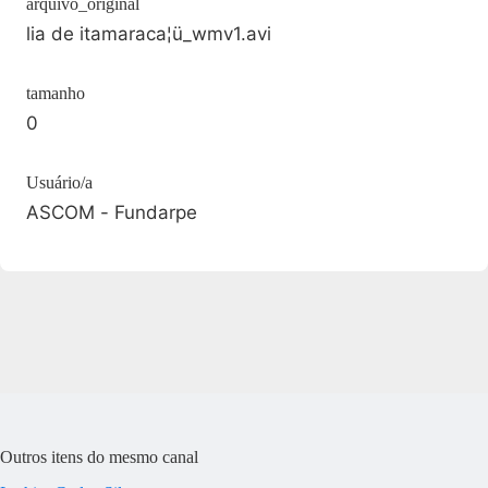
arquivo_original
lia de itamaraca¦ü_wmv1.avi
tamanho
0
Usuário/a
ASCOM - Fundarpe
Outros itens do mesmo canal