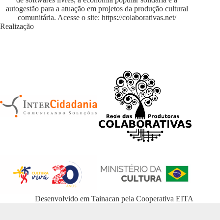
autogestão para a atuação em projetos da produção cultural
comunitária. Acesse o site:
https://colaborativas.net/
Realização
Desenvolvido em
Tainacan
pela
Cooperativa EITA
WordPress Appliance
- Powered by
TurnKey Linux
Hospedado e mantido 100% no Brasil pela
POPSOLUTIONS