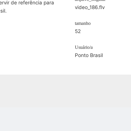
rvir de referência para
video_186.flv
il.
tamanho
52
Usuário/a
Ponto Brasil