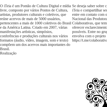
O iTeia é um Pontão de Cultura Digital e mídia
Se deseja saber sobre 
livre, composto por vários Pontos de Cultura,
iTeia e compartilhar se
artistas, produtores culturais e coletivos, que
entre em contato com 
reúne acervos de mais de 5000 usuários,
Nacional das Produtora
pertencentes a mais de 1000 coletivos do Brasil
Colaborativas, que tem
e da América Latina. Criado em 2007, várias
oferecer esclareciment
manifestações artísticas, simpósios,
possíveis. Entre no gr
conferências e produções culturais nos vários
envolva com o projeto
formatos (áudio, vídeo, imagem, som e texto)
https://t.me/colaborativ
compõem um dos acervos mais importantes do
Brasil.
Realização