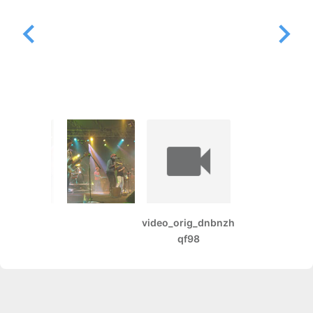
video_orig_dnbnzh
qf98