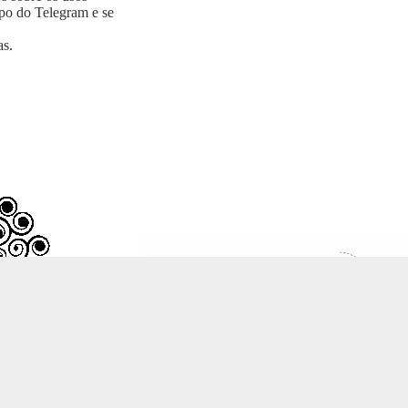
upo do Telegram e se
as
.