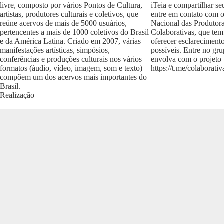
livre, composto por vários Pontos de Cultura,
iTeia e compartilhar se
artistas, produtores culturais e coletivos, que
entre em contato com 
reúne acervos de mais de 5000 usuários,
Nacional das Produtora
pertencentes a mais de 1000 coletivos do Brasil
Colaborativas, que tem
e da América Latina. Criado em 2007, várias
oferecer esclareciment
manifestações artísticas, simpósios,
possíveis. Entre no gr
conferências e produções culturais nos vários
envolva com o projeto
formatos (áudio, vídeo, imagem, som e texto)
https://t.me/colaborativ
compõem um dos acervos mais importantes do
Brasil.
Realização