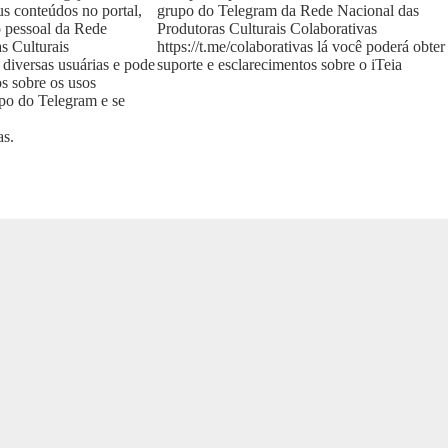
us conteúdos no portal,
grupo do Telegram da Rede Nacional das
o pessoal da Rede
Produtoras Culturais Colaborativas
s Culturais
https://t.me/colaborativas
lá você poderá obter
 diversas usuárias e pode
suporte e esclarecimentos sobre o iTeia
os sobre os usos
upo do Telegram e se
as
.