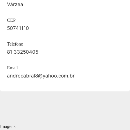
Várzea
CEP
50741110
Telefone
81 33250405
Email
andrecabral8@yahoo.com.br
Imagens