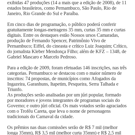
exibidas 47 produções (14 a mais que a edição de 2008), de 11
estados brasileiros, como Pernambuco, São Paulo, Rio de
Janeiro, Rio Grande do Sul e Paraíba.
Em cinco dias de programação, o público poderá conferir
gratuitamente longas-metragens 35 mm, curtas 35 mm e curtas
digitais. Entre os destaques estão Nossos ursos Camaradas,
produção de Fernando Spencer, Patrimônio Vivo de
Pernambuco; Eiffel, do cineasta e crítico Luiz Joaquim; Crítico,
do jornalista Kleber Mendonça Filho; além de KFZ – 1348, de
Gabriel Mascaro e Marcelo Pedroso.
Para a edição de 2009, foram efetuadas 146 inscrições, nas três
categorias. Pernambuco se destacou com o maior número de
inscritos: 74 propostas, de municípios como Afogados da
Ingazeira, Garanhuns, Itapetim, Pesqueira, Serra Talhada e
Triunfo.
As produções serão analisadas por um júri popular, formado
por moradores e jovens integrantes de programas sociais do
Governo; e outro júri oficial. Os mais votados serão agraciados
com o Troféu Careta, que leva o nome de personagens
tradicionais do Carnaval da cidade.
Os prêmios nas duas comissões serão de R$ 7 mil (melhor
longa 35mm), R$ 3,5 mil (melhor curta 35mm) e R$ 2,5 mil