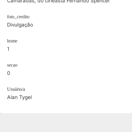
Camaradas, do cineasta Fernando Spencer
foto_credito
Divulgação
home
1
secao
0
Usuário/a
Alan Tygel