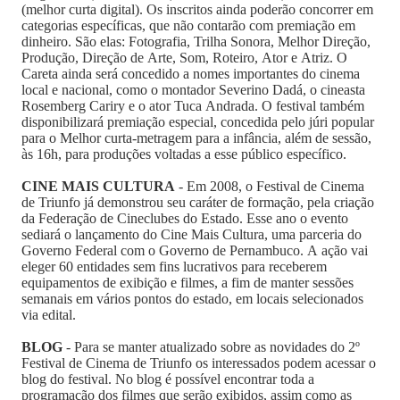
(melhor curta digital). Os inscritos ainda poderão concorrer em
categorias específicas, que não contarão com premiação em
dinheiro. São elas: Fotografia, Trilha Sonora, Melhor Direção,
Produção, Direção de Arte, Som, Roteiro, Ator e Atriz. O
Careta ainda será concedido a nomes importantes do cinema
local e nacional, como o montador Severino Dadá, o cineasta
Rosemberg Cariry e o ator Tuca Andrada. O festival também
disponibilizará premiação especial, concedida pelo júri popular
para o Melhor curta-metragem para a infância, além de sessão,
às 16h, para produções voltadas a esse público específico.
CINE MAIS CULTURA
- Em 2008, o Festival de Cinema
de Triunfo já demonstrou seu caráter de formação, pela criação
da Federação de Cineclubes do Estado. Esse ano o evento
sediará o lançamento do Cine Mais Cultura, uma parceria do
Governo Federal com o Governo de Pernambuco. A ação vai
eleger 60 entidades sem fins lucrativos para receberem
equipamentos de exibição e filmes, a fim de manter sessões
semanais em vários pontos do estado, em locais selecionados
via edital.
BLOG
- Para se manter atualizado sobre as novidades do 2º
Festival de Cinema de Triunfo os interessados podem acessar o
blog do festival. No blog é possível encontrar toda a
programação dos filmes que serão exibidos, assim como as