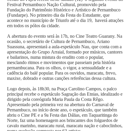
Festival Pernambuco Nação Cultural, promovido pela
Fundação do Patrimônio Histórico e Artístico de Pernambuco
(Fundarpe). No primeiro dia da Festa do Estudante, que
acontece no município de Triunfo até o dia 19, haverá atrações
em todos os pólos da cidade.
A abertura do evento será às 17h, no Cine Teatro Guarany. Na
ocasião, o secretário de Cultura de Pernambuco, Ariano
Suassuna, apresentará a aula-espetáculo Nau, que conta com a
apresentação do Grupo Arraial, formado por músicos, cantores
e bailarinos, numa mistura do erudito com o popular,
mesclando ritmos e movimentos que passeiam pela história
pernambucana. Para os olhos, o vigor, a sensualidade e a
cadência do balé popular. Para os ouvidos, maracatu, frevo,
maxixe, dobrado e outras canções referências dessa cultura.
Logo depois, às 18h30, na Praça Carolino Campos, o palco
principal recebe o espetáculo Sagração das Etnias, idealizado e
dirigido pela coreógrafa Maria Paula da Costa Rêgo.
Apresentado pela primeira vez na abertura do Carnaval de
Pernambuco, no início deste ano, o espetáculo, que também
abriu o Cine PE e a 9a Festa das Dálias, em Taquaritinga do
Norte, faz uma homenagem aos brincantes dos folguedos de
cavalo marinho, maracatu rural, maracatu nação e caboclinhos,
numa evolução composta por 63 artistas.