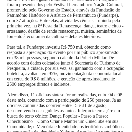
foram presenteados pelo Festival Pernambuco Nação Cultural,
promovido pelo Governo do Estado, através da Fundação do
Patrimônio Histórico e Artístico de Pernambuco (Fundarpe),
com 37 atrações. Entre elas, atividades cênicas – unindo pela
primeira vez, na 8ª Festa da Renascença, dança, teatro e circo -,
artesanato, desfile de renda renascença, música, seminários de
fomento à economia da cultura e debates literários.
Para tal, a Fundarpe investiu R$ 750 mil, obtendo como
resposta a apreciação do evento por um público aproximado
em 38 mil pessoas, segundo cálculo da Polícia Militar. De
acordo com dados coletados junto à Secretaria de Turismo de
Pesqueira, a cidade, por sua vez, sai ganhando com a ocupação
hoteleira, avaliada em 95%, movimentação da economia local
em cerca de R$ 8 milhões, e geração de aproximadamente
2500 empregos diretos e indiretos.
Além disso, 11 oficinas síntese foram realizadas, entre 04 e 08
deste mês, contando com a participação de 250 pessoas. Já as
oficinas continuadas ocorrem entre 15 e 31 de agosto,
desenvolvendo os seguintes assuntos: Intérprete em ação: em
busca do texto cênico; Dança Popular - Passo a Passo;
Cineclubismo – Como Criar e Manter um Cineclube em sua
Comunidade; e Memória e Identidade: os territórios simbólicos
na construção da identidade Xukuru. As aulas são gratuitas e a