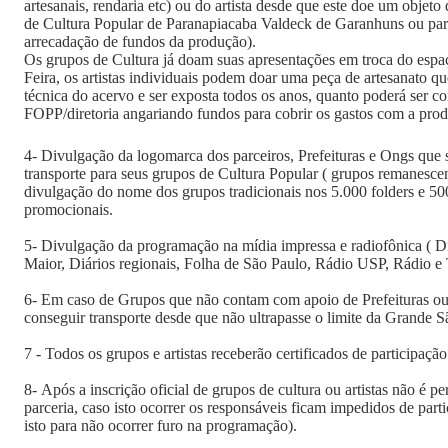
artesanais, rendaria etc) ou do artista desde que este doe um objeto
de Cultura Popular de Paranapiacaba Valdeck de Garanhuns ou par
arrecadação de fundos da produção).
Os grupos de Cultura já doam suas apresentações em troca do espa
Feira, os artistas individuais podem doar uma peça de artesanato qu
técnica do acervo e ser exposta todos os anos, quanto poderá ser c
FOPP/diretoria angariando fundos para cobrir os gastos com a pro
4- Divulgação da logomarca dos parceiros, Prefeituras e Ongs que 
transporte para seus grupos de Cultura Popular ( grupos remanescen
divulgação do nome dos grupos tradicionais nos 5.000 folders e 500
promocionais.
5- Divulgação da programação na mídia impressa e radiofônica 
Maior, Diários regionais, Folha de São Paulo, Rádio USP, Rádio e 
6- Em caso de Grupos que não contam com apoio de Prefeituras 
conseguir transporte desde que não ultrapasse o limite da Grande S
7 - Todos os grupos e artistas receberão certificados de participaç
8- Após a inscrição oficial de grupos de cultura ou artistas não é p
parceria, caso isto ocorrer os responsáveis ficam impedidos de part
isto para não ocorrer furo na programação).