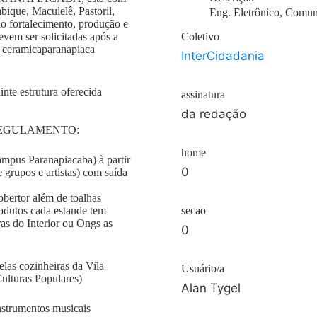
bique, Maculelê, Pastoril,
Eng. Eletrônico, Comun
 no fortalecimento, produção e
evem ser solicitadas após a
Coletivo
l ceramicaparanapiaca
InterCidadania
inte estrutura oferecida
assinatura
da redação
REGULAMENTO:
home
ampus Paranapiacaba) à partir
0
 grupos e artistas) com saída
cobertor além de toalhas
rodutos cada estande tem
secao
ras do Interior ou Ongs as
0
elas cozinheiras da Vila
Usuário/a
ulturas Populares)
Alan Tygel
nstrumentos musicais