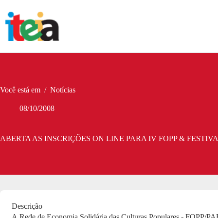
Pular
para
o
conteúdo
Você está em
/
Notícias
08/10/2008
ABERTA AS INSCRIÇÕES ON LINE PARA IV FOPP & FESTI
Descrição
A Rede de Economia Solidária das Culturas Populares - FOP