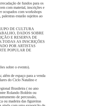
rrecadação de fundos para os
izem com material, inscrições e
 ser ocupados com workshops
palestras estarão sujeitos ao
GRUPO DE CULTURA
RABALHO, DADOS SOBRE
RIÇÃO E RESERVA DE
.TODAS AS INSCRIÇÕES
ADO POR ARTISTAS
RTE POPULAR DE
ões sobre o evento).
; além de espaço para a venda
lares do Ciclo Natalino e
ional Brasileira ( no ano
 entre Rolando Boldrin ou
nstrumento de percussão,
ca ou madeira das figureiras
mos ainda com uma exposição de