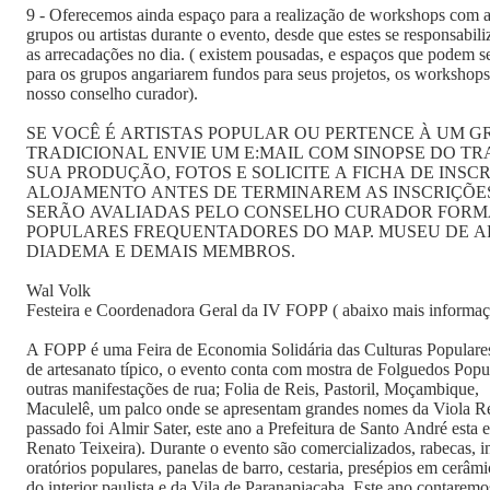
9 - Oferecemos ainda espaço para a realização de workshops com a
grupos ou artistas durante o evento, desde que estes se responsabil
as arrecadações no dia. ( existem pousadas, e espaços que podem
para os grupos angariarem fundos para seus projetos, os workshops, 
nosso conselho curador).
SE VOCÊ É ARTISTAS POPULAR OU PERTENCE À UM 
TRADICIONAL ENVIE UM E:MAIL COM SINOPSE DO T
SUA PRODUÇÃO, FOTOS E SOLICITE A FICHA DE INSC
ALOJAMENTO ANTES DE TERMINAREM AS INSCRIÇÕES
SERÃO AVALIADAS PELO CONSELHO CURADOR FORM
POPULARES FREQUENTADORES DO MAP. MUSEU DE A
DIADEMA E DEMAIS MEMBROS.
Wal Volk
Festeira e Coordenadora Geral da IV FOPP ( abaixo mais informaç
A FOPP é uma Feira de Economia Solidária das Culturas Populares
de artesanato típico, o evento conta com mostra de Folguedos Popu
outras manifestações de rua; Folia de Reis, Pastoril, Moçambique,
Maculelê, um palco onde se apresentam grandes nomes da Viola Reg
passado foi Almir Sater, este ano a Prefeitura de Santo André esta
Renato Teixeira). Durante o evento são comercializados, rabecas, i
oratórios populares, panelas de barro, cestaria, presépios em cerâmi
do interior paulista e da Vila de Paranapiacaba. Este ano contare