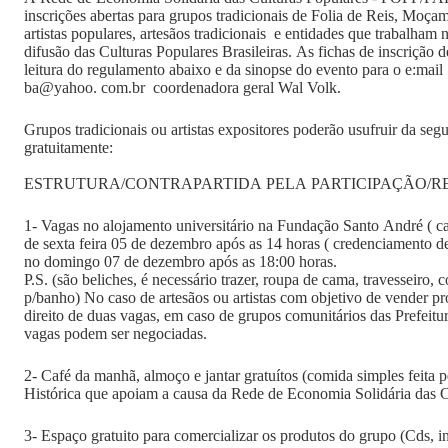
inscrições abertas para grupos tradicionais de Folia de Reis, Moçam
artistas populares, artesãos tradicionais e entidades que trabalham
difusão das Culturas Populares Brasileiras. As fichas de inscrição d
leitura do regulamento abaixo e da sinopse do evento para o e:mai
ba@yahoo. com.br coordenadora geral Wal Volk.
Grupos tradicionais ou artistas expositores poderão usufruir da segu
gratuitamente:
ESTRUTURA/CONTRAPARTIDA PELA PARTICIPAÇÃO/
1- Vagas no alojamento universitário na Fundação Santo André ( c
de sexta feira 05 de dezembro após as 14 horas ( credenciamento de
no domingo 07 de dezembro após as 18:00 horas.
P.S. (são beliches, é necessário trazer, roupa de cama, travesseiro, 
p/banho) No caso de artesãos ou artistas com objetivo de vender p
direito de duas vagas, em caso de grupos comunitários das Prefeitu
vagas podem ser negociadas.
2- Café da manhã, almoço e jantar gratuítos (comida simples feita p
Histórica que apoiam a causa da Rede de Economia Solidária das C
3- Espaço gratuito para comercializar os produtos do grupo (Cds, i