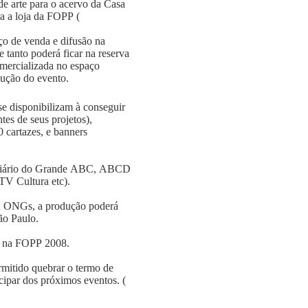
 de arte para o acervo da Casa
a a loja da FOPP (
ço de venda e difusão na
e tanto poderá ficar na reserva
omercializada no espaço
dução do evento.
se disponibilizam à conseguir
tes de seus projetos),
 cartazes, e banners
( Diário do Grande ABC, ABCD
TV Cultura etc).
ou ONGs, a produção poderá
ão Paulo.
ão na FOPP 2008.
ermitido quebrar o termo de
icipar dos próximos eventos. (