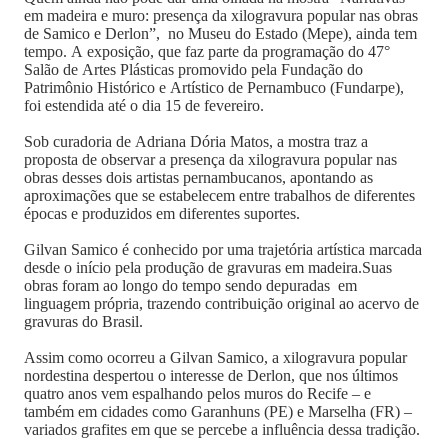
em madeira e muro: presença da xilogravura popular nas obras
de Samico e Derlon”, no Museu do Estado (Mepe), ainda tem
tempo. A exposição, que faz parte da programação do 47°
Salão de Artes Plásticas promovido pela Fundação do
Patrimônio Histórico e Artístico de Pernambuco (Fundarpe),
foi estendida até o dia 15 de fevereiro.
Sob curadoria de Adriana Dória Matos, a mostra traz a
proposta de observar a presença da xilogravura popular nas
obras desses dois artistas pernambucanos, apontando as
aproximações que se estabelecem entre trabalhos de diferentes
épocas e produzidos em diferentes suportes.
Gilvan Samico é conhecido por uma trajetória artística marcada
desde o início pela produção de gravuras em madeira.Suas
obras foram ao longo do tempo sendo depuradas em
linguagem própria, trazendo contribuição original ao acervo de
gravuras do Brasil.
Assim como ocorreu a Gilvan Samico, a xilogravura popular
nordestina despertou o interesse de Derlon, que nos últimos
quatro anos vem espalhando pelos muros do Recife – e
também em cidades como Garanhuns (PE) e Marselha (FR) –
variados grafites em que se percebe a influência dessa tradição.