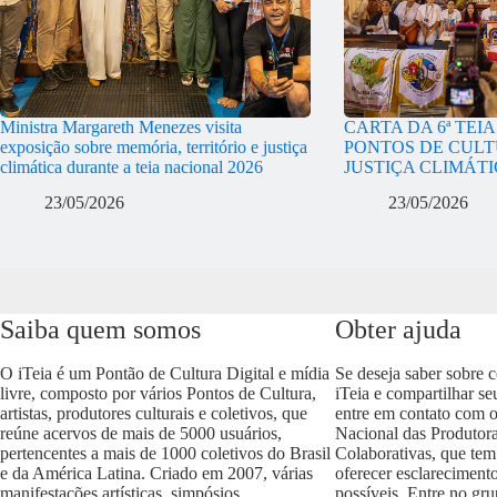
Ministra Margareth Menezes visita
CARTA DA 6ª TEI
exposição sobre memória, território e justiça
PONTOS DE CULT
climática durante a teia nacional 2026
JUSTIÇA CLIMÁT
23/05/2026
23/05/2026
Saiba quem somos
Obter ajuda
O iTeia é um Pontão de Cultura Digital e mídia
Se deseja saber sobre 
livre, composto por vários Pontos de Cultura,
iTeia e compartilhar se
artistas, produtores culturais e coletivos, que
entre em contato com 
reúne acervos de mais de 5000 usuários,
Nacional das Produtora
pertencentes a mais de 1000 coletivos do Brasil
Colaborativas, que tem
e da América Latina. Criado em 2007, várias
oferecer esclareciment
manifestações artísticas, simpósios,
possíveis. Entre no gr