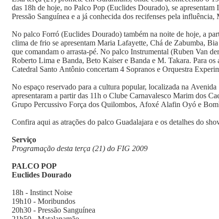
das 18h de hoje, no Palco Pop (Euclides Dourado), se apresentam 
Pressão Sanguínea e a já conhecida dos recifenses pela influência
No palco Forró (Euclides Dourado) também na noite de hoje, a part
clima de frio se apresentam Maria Lafayette, Chá de Zabumba, Bia
que comandam o arrasta-pé. No palco Instrumental (Ruben Van d
Roberto Lima e Banda, Beto Kaiser e Banda e M. Takara. Para os a
Catedral Santo Antônio concertam 4 Sopranos e Orquestra Experi
No espaço reservado para a cultura popular, localizada na Avenida
apresentaram a partir das 11h o Clube Carnavalesco Marim dos Cae
Grupo Percussivo Força dos Quilombos, Afoxé Alafin Oyó e Bom
Confira aqui as atrações do palco Guadalajara e os detalhes do sh
Serviço
Programação desta terça (21) do FIG 2009
PALCO POP
Euclides Dourado
18h - Instinct Noise
19h10 - Moribundos
20h30 - Pressão Sanguínea
21h50 - Matalanamão