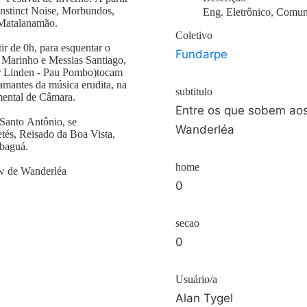
Instinct Noise, Morbundos,
Eng. Eletrônico, Comun
, Matalanamão.
Coletivo
ir de 0h, para esquentar o
Fundarpe
 Marinho e Messias Santiago,
er Linden - Pau Pombo)tocam
mantes da música erudita, na
subtitulo
mental de Câmara.
Entre os que sobem aos
 Santo Antônio, se
Wanderléa
tés, Reisado da Boa Vista,
baguá.
home
ow de Wanderléa
0
secao
0
Usuário/a
Alan Tygel