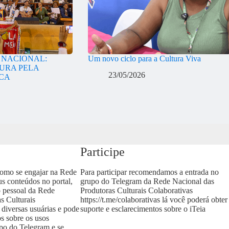
A NACIONAL:
Um novo ciclo para a Cultura Viva
URA PELA
23/05/2026
ICA
Participe
como se engajar na Rede
Para participar recomendamos a entrada no
us conteúdos no portal,
grupo do Telegram da Rede Nacional das
o pessoal da Rede
Produtoras Culturais Colaborativas
s Culturais
https://t.me/colaborativas
lá você poderá obter
 diversas usuárias e pode
suporte e esclarecimentos sobre o iTeia
os sobre os usos
upo do Telegram e se