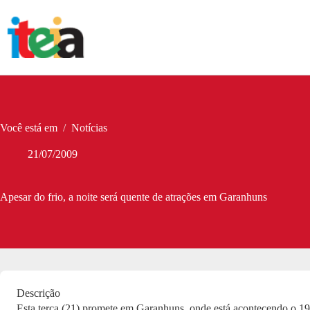
Pular
para
o
conteúdo
Você está em
/
Notícias
21/07/2009
Apesar do frio, a noite será quente de atrações em Garanhuns
Descrição
Esta terça (21) promete em Garanhuns, onde está acontecendo o 19º