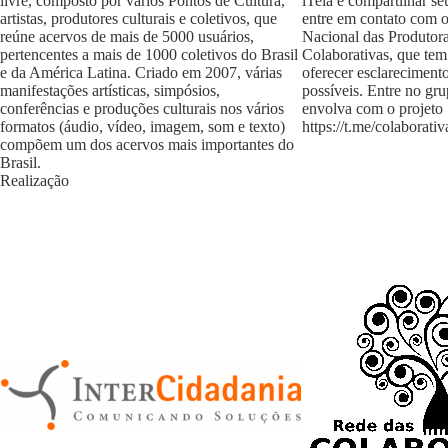
livre, composto por vários Pontos de Cultura,
iTeia e compartilhar se
artistas, produtores culturais e coletivos, que
entre em contato com 
reúne acervos de mais de 5000 usuários,
Nacional das Produtora
pertencentes a mais de 1000 coletivos do Brasil
Colaborativas, que tem
e da América Latina. Criado em 2007, várias
oferecer esclareciment
manifestações artísticas, simpósios,
possíveis. Entre no gr
conferências e produções culturais nos vários
envolva com o projeto
formatos (áudio, vídeo, imagem, som e texto)
https://t.me/colaborativ
compõem um dos acervos mais importantes do
Brasil.
Realização