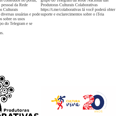
us conteúdos no portal,
grupo do Telegram da Rede Nacional das
o pessoal da Rede
Produtoras Culturais Colaborativas
s Culturais
https://t.me/colaborativas
lá você poderá obter
 diversas usuárias e pode
suporte e esclarecimentos sobre o iTeia
os sobre os usos
upo do Telegram e se
as
.