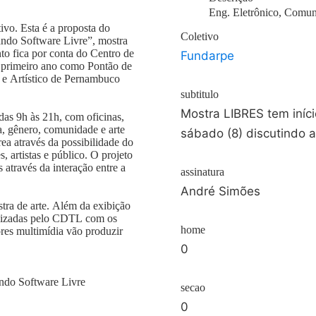
Eng. Eletrônico, Comun
ivo. Esta é a proposta do
Coletivo
tando Software Livre”, mostra
nto fica por conta do Centro de
Fundarpe
primeiro ano como Pontão de
o e Artístico de Pernambuco
subtitulo
Mostra LIBRES tem início nesta qui
das 9h às 21h, com oficinas,
a, gênero, comunidade e arte
sábado (8) discutindo a
a através da possibilidade do
 artistas e público. O projeto
através da interação entre a
assinatura
André Simões
tra de arte. Além da exibição
ealizadas pelo CDTL com os
home
dores multimídia vão produzir
0
ando Software Livre
secao
0