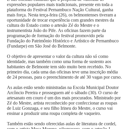
expressões populares mais tradicionais, presente em toda a
plataforma do Festival Pernambuco Nação Cultural, ganha
mais força. Nesta terça-feira (26), os belmontenses tiveram a
oportunidade de trocar experiência com grandes mestres da
cultura do Estado como o artesão Zé do Mestre e o
instrumentista João do Pife. As oficinas fazem parte da
programação de formação do festival promovido pela
Fundação do Patrimônio Histórico e Artístico de Pernambuco
(Fundarpe) em São José do Belmonte.
O objetivo de apresentar o valor da cultura não só como
identidade, mas também como uma forma de sustento aos
habitantes de Belmonte tem sido muito bem recebido. No
primeiro dia, cada uma das oficinas teve uma inscrição média
de 24 pessoas, para o preenchimento de até 30 vagas por curso.
As aulas estão sendo ministradas na Escola Municipal Doutor
Arcôncio Pereira e prosseguem até o sábado (30). O curso de
artesanato em couro é um dos mais procurados. Ministrado por
Zé do Mestre, artista reconhecido por confeccionar as roupas
de Luiz Gonzaga, e seu filho Irineu do Mestre, o curso vai
ensinar a produzir uma roupa completa de vaqueiro.
Também estão sendo oferecidas aulas de literatura de cordel,
com o artista Meca Moreno, xilogravura, com o artesão J.