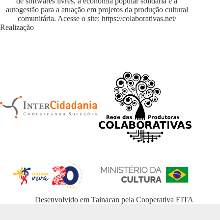
de softwares livres, a economia popular solidária e a
autogestão para a atuação em projetos da produção cultural
comunitária. Acesse o site:
https://colaborativas.net/
Realização
Desenvolvido em
Tainacan
pela
Cooperativa EITA
WordPress Appliance
- Powered by
TurnKey Linux