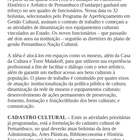
Histórico e Artístico de Pernambuco (Fundarpe) ganhará um
reforço no seu quadro de funcionários. Nessa data os 32
bolsistas, selecionados pelo Programa de Aperfeiçoamento em
Gestão Cultural, assinam o contrato de trabalho e começam a
as atividades de dinamização nos equipamentos culturais
vinculados ao Estado. Os novos funcionários – que passarão
até dois anos na instituição – seguirão as diretrizes do plano de
gestão Pernambuco Nação Cultural.
A idéia é alocá-los em espaços como os museus, além da Casa
da Cultura e Torre Malakoff, para que utilizem sua experiência
profissional a fim de facilitar o diálogo com o setor artístico,
além de garantir um melhor acesso aos bens culturais à
população. O plano de trabalho é constituído por quatro eixos
de atuação: institucionalização da política pública de cultura;
dinamização da rede de museus e equipamentos culturais;
desenvolvimento de ações permanentes de preservação,
fomento, formação e fruição/difusão dos bens culturais; e
comunicação.
CADASTRO CULTURAL –
Entre as atividades prioritárias
já programadas, está a formulação do cadastro cultural de
Pernambuco, no qual deverão atuar bolsistas da área de
Administração, Artes Plásticas, Biblioteconomia e História.
Esse cadastro será feito a partir de um levantamento sobre a