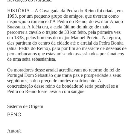
HISTÓRIA – A Cavalgada da Pedra do Reino foi criada, em
1993, por um pequeno grupo de amigos, que tiveram como
inspiração o romance d’A Pedra do Reino, do escritor Ariano
Suassuna. A idéia era, a cada último domingo de maio,
percorrer a cavalo o trajeto de 33 km feito, pela primeira vez
em 1838, pelos homens do major Manoel Pereira. Na época,
eles partiram do centro da cidade até o arraial da Pedra Bonita
(atual Pedra do Reino), para por fim ao massacre de dezenas de
pernambucanos que estavam sendo assassinados por fanáticos
de uma seita sebastianista.
Os moradores desse arraial acreditavam no retorno do rei de
Portugal Dom Sebastião que traria paz e prosperidade a seus
seguidores, sob o preço de mortes e sofrimento. A
concretização desse reino de bondade só seria possível se a
Pedra do Reino fosse lavada com sangue.
Sistema de Origem
PENC
Autor/a