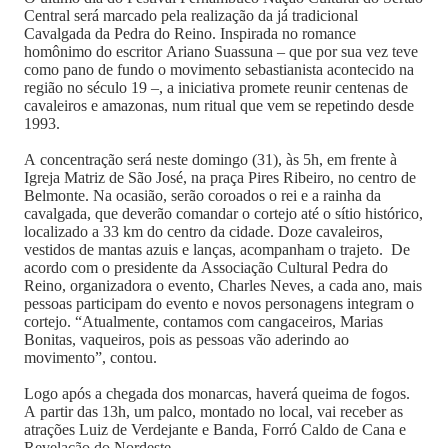
Central será marcado pela realização da já tradicional
Cavalgada da Pedra do Reino. Inspirada no romance
homônimo do escritor Ariano Suassuna – que por sua vez teve
como pano de fundo o movimento sebastianista acontecido na
região no século 19 –, a iniciativa promete reunir centenas de
cavaleiros e amazonas, num ritual que vem se repetindo desde
1993.
A concentração será neste domingo (31), às 5h, em frente à
Igreja Matriz de São José, na praça Pires Ribeiro, no centro de
Belmonte. Na ocasião, serão coroados o rei e a rainha da
cavalgada, que deverão comandar o cortejo até o sítio histórico,
localizado a 33 km do centro da cidade. Doze cavaleiros,
vestidos de mantas azuis e lanças, acompanham o trajeto. De
acordo com o presidente da Associação Cultural Pedra do
Reino, organizadora o evento, Charles Neves, a cada ano, mais
pessoas participam do evento e novos personagens integram o
cortejo. “Atualmente, contamos com cangaceiros, Marias
Bonitas, vaqueiros, pois as pessoas vão aderindo ao
movimento”, contou.
Logo após a chegada dos monarcas, haverá queima de fogos.
A partir das 13h, um palco, montado no local, vai receber as
atrações Luiz de Verdejante e Banda, Forró Caldo de Cana e
Revelação do Nordeste.