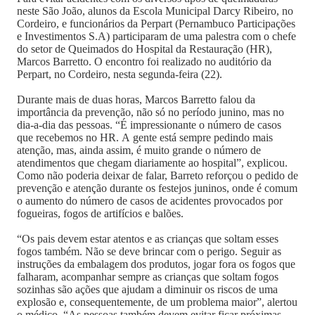
neste São João, alunos da Escola Municipal Darcy Ribeiro, no
Cordeiro, e funcionários da Perpart (Pernambuco Participações
e Investimentos S.A) participaram de uma palestra com o chefe
do setor de Queimados do Hospital da Restauração (HR),
Marcos Barretto. O encontro foi realizado no auditório da
Perpart, no Cordeiro, nesta segunda-feira (22).
Durante mais de duas horas, Marcos Barretto falou da
importância da prevenção, não só no período junino, mas no
dia-a-dia das pessoas. “É impressionante o número de casos
que recebemos no HR. A gente está sempre pedindo mais
atenção, mas, ainda assim, é muito grande o número de
atendimentos que chegam diariamente ao hospital”, explicou.
Como não poderia deixar de falar, Barreto reforçou o pedido de
prevenção e atenção durante os festejos juninos, onde é comum
o aumento do número de casos de acidentes provocados por
fogueiras, fogos de artifícios e balões.
“Os pais devem estar atentos e as crianças que soltam esses
fogos também. Não se deve brincar com o perigo. Seguir as
instruções da embalagem dos produtos, jogar fora os fogos que
falharam, acompanhar sempre as crianças que soltam fogos
sozinhas são ações que ajudam a diminuir os riscos de uma
explosão e, consequentemente, de um problema maior”, alertou
o médico. “As pessoas também devem evitar ficar próximas