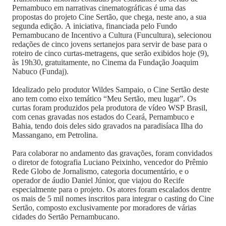
Pernambuco em narrativas cinematográficas é uma das
propostas do projeto Cine Sertão, que chega, neste ano, a sua
segunda edição. A iniciativa, financiada pelo Fundo
Pernambucano de Incentivo a Cultura (Funcultura), selecionou
redações de cinco jovens sertanejos para servir de base para o
roteiro de cinco curtas-metragens, que serão exibidos hoje (9),
às 19h30, gratuitamente, no Cinema da Fundação Joaquim
Nabuco (Fundaj).
Idealizado pelo produtor Wildes Sampaio, o Cine Sertão deste
ano tem como eixo temático “Meu Sertão, meu lugar”. Os
curtas foram produzidos pela produtora de vídeo WSP Brasil,
com cenas gravadas nos estados do Ceará, Pernambuco e
Bahia, tendo dois deles sido gravados na paradisíaca Ilha do
Massangano, em Petrolina.
Para colaborar no andamento das gravações, foram convidados
o diretor de fotografia Luciano Peixinho, vencedor do Prêmio
Rede Globo de Jornalismo, categoria documentário, e o
operador de áudio Daniel Júnior, que viajou do Recife
especialmente para o projeto. Os atores foram escalados dentre
os mais de 5 mil nomes inscritos para integrar o casting do Cine
Sertão, composto exclusivamente por moradores de várias
cidades do Sertão Pernambucano.