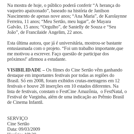
Na mostra de hoje, o público poderá conferir “A herança do
vaqueiro apaixonado”, baseado na história de Janilson
Nascimento de apenas nove anos; “Ana Maria”, de Karolaynne
Ferreira, 11 anos; “Meu Sertão, meu lugar”, de Mayara
Galvão, 15 anos; “Orgulho”, de Sanielly de Souza e “Seu
João”, de Francilaide Angelim, 22 anos.
Esta última autora, que já é universitária, mostrou-se bastante
entusiasmada com o projeto. “Foi um trabalho importante,que
me motivou a escrever. Faço questão de participar dos
próximos!' afirmou a estudante.
VISIBILIDADE –
Os filmes do Cine Sertão vêm ganhando
destaque em importantes festivais por todas as regiões do
Brasil. Só em 2008, foram exibidos crutas-metragens em 12
festivais e houve 28 inserções em 10 estados diferentes. Na
lista de festivais, constam o FestCine Amazônia, o FestNatal, o
Festival de Varginha, além de uma indicação ao Prêmio Brasil
de Cinema Infantil.
SERVIÇO
Cine Sertão
Data: 09/03/2009