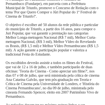
Pernambuco (Fundarpe), em parceria com a Prefeitura
Municipal de Triunfo, promove o Concurso de Redação com o
tema 'Por que Quero Compor o Júri Popular do 1º Festival de
Cinema de Triunfo?'.
O objetivo é escolher até 50 alunos da rede pública e particular
do município de Triunfo, a partir dos 16 anos, para compor o
Juri Popular, que vai garantir a premiação nas categorias
Melhor Longa-metragem Nacional (R$ 7 mil), Melhor Curta-
metragem Nacional, (R$ 3 mil), Melhor Vídeo do Revelando
os Brasis, (R$ 1,5 mil) e Melhor Vídeo Pernambucano (R$ 1,5
mil). A ação garante a participação popular e valoriza a
tradicional Festa do Estudante.
Os escolhidos deverão assistir a todos os filmes do Festival,
que vai de 12 a 16 de julho, e também participarão de duas
oficinas: 'Teoria do Cinema - Como apreciar um filme?', nos
dias 07 e 08 de julho, que será ministrada pela crítica de cinema
Ana Catarina Galvão, que tem pós-graduação em Teoria e
Crítica de Cinema pela Universidade de Londres, e 'História do
Cinema Pernambucano', no dia 09 de julho, ministrada pelo
cineasta Fernando Spencer, eleito em 2007 Patrimônio Vivo de
Pernambuco.
As redações devem ter no máximo quinze linhas e ser