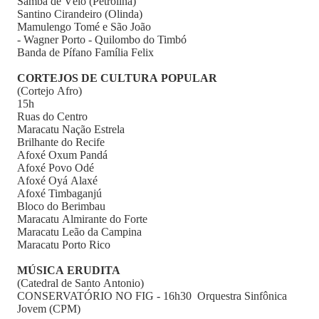
Samba de Véio (Petrolina)
Santino Cirandeiro (Olinda)
Mamulengo Tomé e São João
- Wagner Porto - Quilombo do Timbó
Banda de Pífano Família Felix
CORTEJOS DE CULTURA POPULAR
(Cortejo Afro)
15h
Ruas do Centro
Maracatu Nação Estrela
Brilhante do Recife
Afoxé Oxum Pandá
Afoxé Povo Odé
Afoxé Oyá Alaxé
Afoxé Timbaganjú
Bloco do Berimbau
Maracatu Almirante do Forte
Maracatu Leão da Campina
Maracatu Porto Rico
MÚSICA ERUDITA
(Catedral de Santo Antonio)
CONSERVATÓRIO NO FIG - 16h30 Orquestra Sinfônica
Jovem (CPM)