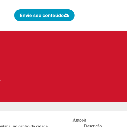
Envie seu conteúdo
e
Autor/a
Descrição
ntana, no centro da cidade.