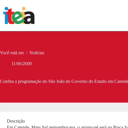
Pular
para
o
conteúdo
Você está em
/
Notícias
11/06/2009
Confira a programação do São João do Governo do Estado em Catend
Descrição
Em Catende, Mata Sul pernambucana, o arrasta-pé será na Praça Sa