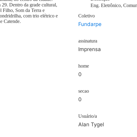
 29. Dentro da grade cultural,
Eng. Eletrônico, Comun
l Filho, Som da Terra e
ndridrilha, com trio elétrico e
Coletivo
de Catende.
Fundarpe
assinatura
Imprensa
home
0
secao
0
Usuário/a
Alan Tygel