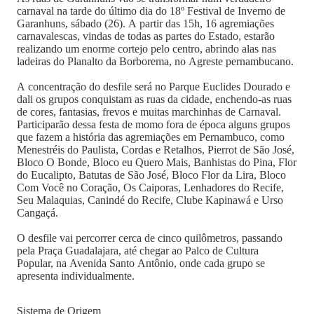
carnaval na tarde do último dia do 18º Festival de Inverno de
Garanhuns, sábado (26). A partir das 15h, 16 agremiações
carnavalescas, vindas de todas as partes do Estado, estarão
realizando um enorme cortejo pelo centro, abrindo alas nas
ladeiras do Planalto da Borborema, no Agreste pernambucano.
A concentração do desfile será no Parque Euclides Dourado e
dali os grupos conquistam as ruas da cidade, enchendo-as ruas
de cores, fantasias, frevos e muitas marchinhas de Carnaval.
Participarão dessa festa de momo fora de época alguns grupos
que fazem a história das agremiações em Pernambuco, como
Menestréis do Paulista, Cordas e Retalhos, Pierrot de São José,
Bloco O Bonde, Bloco eu Quero Mais, Banhistas do Pina, Flor
do Eucalipto, Batutas de São José, Bloco Flor da Lira, Bloco
Com Você no Coração, Os Caiporas, Lenhadores do Recife,
Seu Malaquias, Canindé do Recife, Clube Kapinawá e Urso
Cangaçá.
O desfile vai percorrer cerca de cinco quilômetros, passando
pela Praça Guadalajara, até chegar ao Palco de Cultura
Popular, na Avenida Santo Antônio, onde cada grupo se
apresenta individualmente.
Sistema de Origem