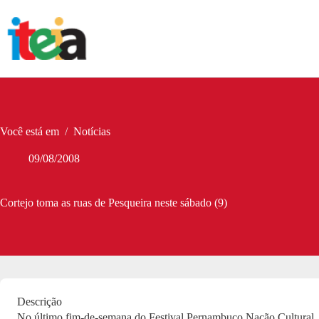
Pular
para
o
conteúdo
Você está em
/
Notícias
09/08/2008
Cortejo toma as ruas de Pesqueira neste sábado (9)
Descrição
No último fim-de-semana do Festival Pernambuco Nação Cultural, 