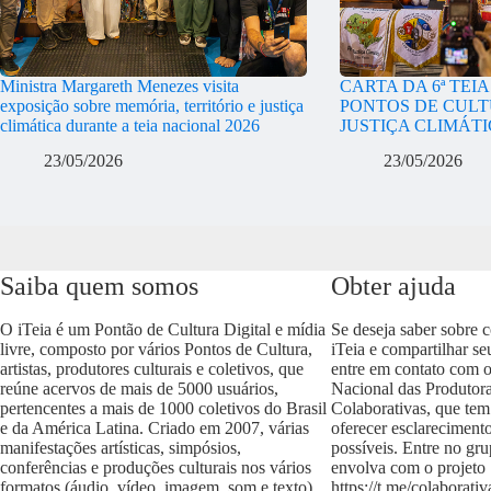
Ministra Margareth Menezes visita
CARTA DA 6ª TEI
exposição sobre memória, território e justiça
PONTOS DE CULT
climática durante a teia nacional 2026
JUSTIÇA CLIMÁT
23/05/2026
23/05/2026
Saiba quem somos
Obter ajuda
O iTeia é um Pontão de Cultura Digital e mídia
Se deseja saber sobre 
livre, composto por vários Pontos de Cultura,
iTeia e compartilhar se
artistas, produtores culturais e coletivos, que
entre em contato com 
reúne acervos de mais de 5000 usuários,
Nacional das Produtora
pertencentes a mais de 1000 coletivos do Brasil
Colaborativas, que tem
e da América Latina. Criado em 2007, várias
oferecer esclareciment
manifestações artísticas, simpósios,
possíveis. Entre no gr
conferências e produções culturais nos vários
envolva com o projeto
formatos (áudio, vídeo, imagem, som e texto)
https://t.me/colaborativ