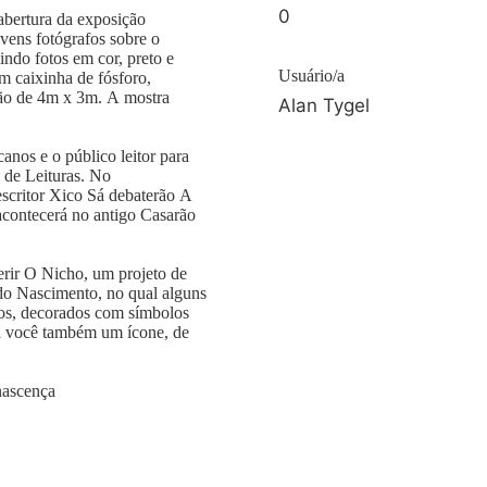
0
abertura da exposição
ovens fotógrafos sobre o
ndo fotos em cor, preto e
Usuário/a
em caixinha de fósforo,
lão de 4m x 3m. A mostra
Alan Tygel
anos e o público leitor para
o de Leituras. No
escritor Xico Sá debaterão A
 acontecerá no antigo Casarão
erir O Nicho, um projeto de
 do Nascimento, no qual alguns
dos, decorados com símbolos
ja você também um ícone, de
nascença