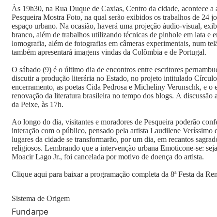
Às 19h30, na Rua Duque de Caxias, Centro da cidade, acontece a 
Pesqueira Mostra Foto, na qual serão exibidos os trabalhos de 24 j
espaço urbano. Na ocasião, haverá uma projeção áudio-visual, exibi
branco, além de trabalhos utilizando técnicas de pinhole em lata e 
lomografia, além de fotografias em câmeras experimentais, num te
também apresentará imagens vindas da Colômbia e de Portugal.
O sábado (9) é o último dia de encontros entre escritores pernambuc
discutir a produção literária no Estado, no projeto intitulado Círcul
encerramento, as poetas Cida Pedrosa e Micheliny Verunschk, e o 
renovação da literatura brasileira no tempo dos blogs. A discussão
da Peixe, às 17h.
Ao longo do dia, visitantes e moradores de Pesqueira poderão conf
interação com o público, pensado pela artista Laudilene Veríssimo
lugares da cidade se transformarão, por um dia, em recantos sagra
religiosos. Lembrando que a intervenção urbana Emoticone-se: se
Moacir Lago Jr., foi cancelada por motivo de doença do artista.
Clique aqui para baixar a programação completa da 8ª Festa da Re
Sistema de Origem
Fundarpe