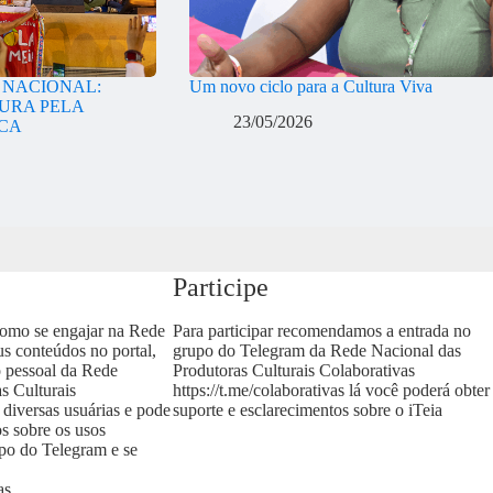
A NACIONAL:
Um novo ciclo para a Cultura Viva
URA PELA
23/05/2026
ICA
Participe
como se engajar na Rede
Para participar recomendamos a entrada no
us conteúdos no portal,
grupo do Telegram da Rede Nacional das
o pessoal da Rede
Produtoras Culturais Colaborativas
s Culturais
https://t.me/colaborativas
lá você poderá obter
 diversas usuárias e pode
suporte e esclarecimentos sobre o iTeia
os sobre os usos
upo do Telegram e se
as
.