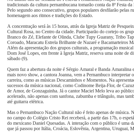
tradicionais da cultura pernambucana tomarão conta da 8ª Festa da
Pelo segundo ano consecutivo, grupos populares desfilarão pelas r
homenagem aos ritmos e tradições do Estado.
A concentração será às 15 horas, atrás da Igreja Matriz de Pesqueira
Cultural Rosa, no Centro da cidade. Participarão do cortejo os gr
Branco do Zé, Elefante de Olinda, Clube Tupy Guarany, Tribo Tap
Coroado, Maracatu Estrela Brilhante de Nazaré e Bacamarteiros M
Além da apresentação dos grupos culturais, a programação musical 
Dom José Lopes, em frente à Igreja Matriz, reserva uma noite de di
sábado (9).
Quem faz a abertura da noite é Sérgio Amaral e Banda Amaralina 
mais novo show, a cantora Joanna, vem a Pernambuco interpretar o
carreira, como as músicas Descaminhos e Momentos. Na apresenta
sucessos da música nacional, como Codinome Beija-Flor, de Cazu
de Amor, de Gonzaguinha. Já o cantor Maciel Melo leva ao públic
acelerado, não apenas com sanfona, zabumba e triângulo, mas tam
até guitarra elétrica.
Mas o Pernambuco Nação Cultural não é feito apenas de música. N
no campo do Colégio Cristo Rei receberá, a partir das 17h, o espet
do mexicano Daniel Quesadas. A interação com o público é uma da
que já passou por Itália, Croácia, Eslovênia, Argentina, Uruguai, M