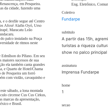
 Renascença, em Pesqueira.
Eng. Eletrônico, Comun
uas da cidade, fazendo uma
Coletivo
Fundarpe
, e o desfile segue até Centro
upos Afoxé Alafin Oyó, Urso
irapé, Maracatu Leão
subtitulo
andacaru.
do palco instalado na Praça
A partir das 15h, agre
versidade de ritmos neste
turistas a riqueza cult
show no palco principal
e Edmílson do Pífano. Em seu
s maiores sucessos de sua
ção ela também canta grandes
assinatura
za, e Quarto de Hotel/Chama
Imprensa Fundarpe
o de Pesqueira um forró
bém com violão, cavaquinho e
home
este sábado, a lona montada
1
áculo circense Cus Cus Cirkus,
s marcas da apresentação,
éxico e Brasil.
secao