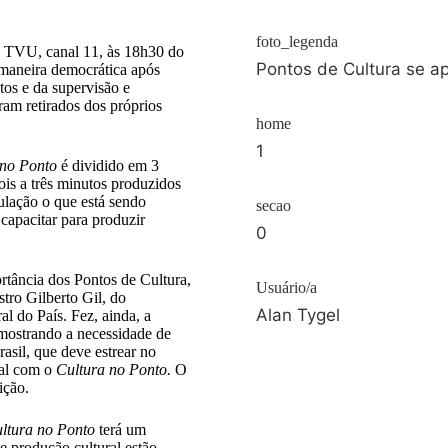
foto_legenda
a TVU, canal 11, às 18h30 do
Pontos de Cultura se a
maneira democrática após
os e da supervisão e
ram retirados dos próprios
home
1
 no Ponto
é dividido em 3
is a três minutos produzidos
ulação o que está sendo
secao
capacitar para produzir
0
rtância dos Pontos de Cultura,
Usuário/a
tro Gilberto Gil, do
Alan Tygel
l do País. Fez, ainda, a
mostrando a necessidade de
asil, que deve estrear no
ial com o
Cultura no Ponto.
O
ição.
ltura no Ponto
terá um
e produção cultural estão