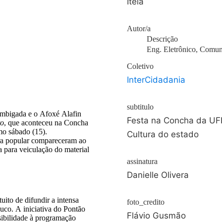
Iteia
Autor/a
Descrição
Eng. Eletrônico, Comun
Coletivo
InterCidadania
subtitulo
Umbigada e o Afoxé Alafin
Festa na Concha da UFP
to
, que aconteceu na Concha
mo sábado (15).
Cultura do estado
ura popular compareceram ao
a para veiculação do material
assinatura
Danielle Olivera
ito de difundir a intensa
foto_credito
buco. A iniciativa do Pontão
Flávio Gusmão
sibilidade à programação