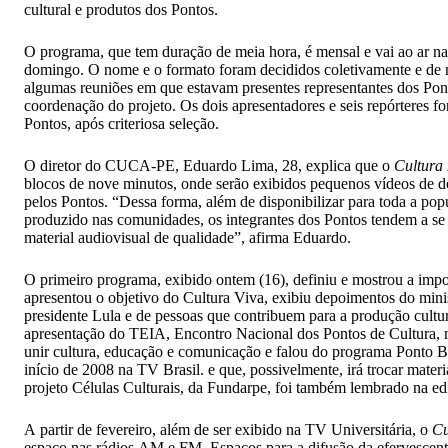
cultural e produtos dos Pontos.
O programa, que tem duração de meia hora, é mensal e vai ao ar n
domingo. O nome e o formato foram decididos coletivamente e de 
algumas reuniões em que estavam presentes representantes dos Pont
coordenação do projeto. Os dois apresentadores e seis repórteres fo
Pontos, após criteriosa seleção.
O diretor do CUCA-PE, Eduardo Lima, 28, explica que o
Cultura
blocos de nove minutos, onde serão exibidos pequenos vídeos de do
pelos Pontos. “Dessa forma, além de disponibilizar para toda a pop
produzido nas comunidades, os integrantes dos Pontos tendem a se 
material audiovisual de qualidade”, afirma Eduardo.
O primeiro programa, exibido ontem (16), definiu e mostrou a impo
apresentou o objetivo do Cultura Viva, exibiu depoimentos do minis
presidente Lula e de pessoas que contribuem para a produção cultura
apresentação do TEIA, Encontro Nacional dos Pontos de Cultura, 
unir cultura, educação e comunicação e falou do programa Ponto Br
início de 2008 na TV Brasil. e que, possivelmente, irá trocar mater
projeto Células Culturais, da Fundarpe, foi também lembrado na ed
A partir de fevereiro, além de ser exibido na TV Universitária, o
Cu
espaço nas rádios AM e FM. Espaços para a difusão da efervescent