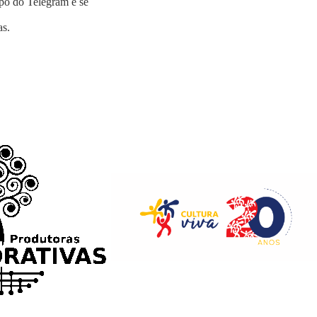
upo do Telegram e se
as
.