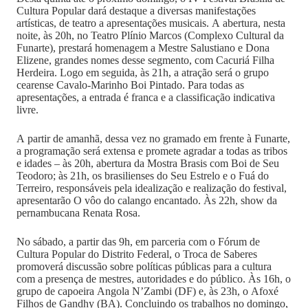
Cultura Popular dará destaque a diversas manifestações
artísticas, de teatro a apresentações musicais. A abertura, nesta
noite, às 20h, no Teatro Plínio Marcos (Complexo Cultural da
Funarte), prestará homenagem a Mestre Salustiano e Dona
Elizene, grandes nomes desse segmento, com Cacuriá Filha
Herdeira. Logo em seguida, às 21h, a atração será o grupo
cearense Cavalo-Marinho Boi Pintado. Para todas as
apresentações, a entrada é franca e a classificação indicativa
livre.
A partir de amanhã, dessa vez no gramado em frente à Funarte,
a programação será extensa e promete agradar a todas as tribos
e idades – às 20h, abertura da Mostra Brasis com Boi de Seu
Teodoro; às 21h, os brasilienses do Seu Estrelo e o Fuá do
Terreiro, responsáveis pela idealização e realização do festival,
apresentarão O vôo do calango encantado. Às 22h, show da
pernambucana Renata Rosa.
No sábado, a partir das 9h, em parceria com o Fórum de
Cultura Popular do Distrito Federal, o Troca de Saberes
promoverá discussão sobre políticas públicas para a cultura
com a presença de mestres, autoridades e do público. Às 16h, o
grupo de capoeira Angola N’Zambi (DF) e, às 23h, o Afoxé
Filhos de Gandhy (BA). Concluindo os trabalhos no domingo,