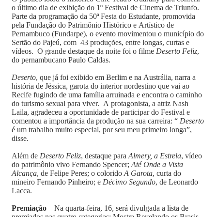
o último dia de exibição do 1º Festival de Cinema de Triunfo.
Parte da programação da 50ª Festa do Estudante, promovida
pela Fundação do Patrimônio Histórico e Artístico de
Pernambuco (Fundarpe), o evento movimentou o município do
Sertão do Pajeú, com 43 produções, entre longas, curtas e
vídeos. O grande destaque da noite foi o filme
Deserto Feliz
,
do pernambucano Paulo Caldas.
Deserto
, que já foi exibido em Berlim e na Austrália, narra a
história de Jéssica, garota do interior nordestino que vai ao
Recife fugindo de uma família arruinada e encontra o caminho
do turismo sexual para viver. A protagonista, a atriz Nash
Laila, agradeceu a oportunidade de participar do Festival e
comentou a importância da produção na sua carreira: “
Deserto
é um trabalho muito especial, por seu meu primeiro longa”,
disse.
Além de
Deserto Feliz
, destaque para
Almery, a Estrela
, vídeo
do patrimônio vivo Fernando Spencer;
Até Onde a Vista
Alcança
, de Felipe Peres; o colorido
A Garota
, curta do
mineiro Fernando Pinheiro; e
Décimo Segundo
, de Leonardo
Lacca.
Premiação
– Na quarta-feira, 16, será divulgada a lista de
premiados nas quatro categorias: Mostra Revelando os Brasis,