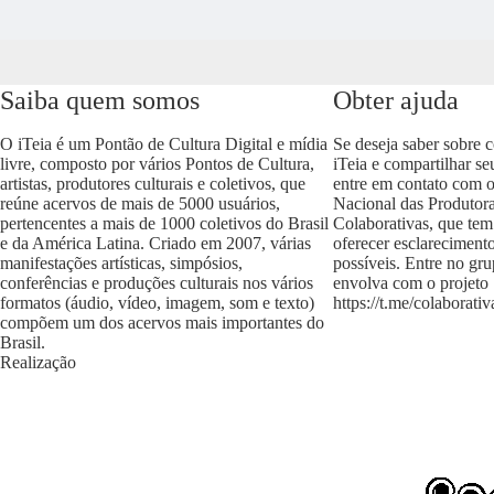
Saiba quem somos
Obter ajuda
O iTeia é um Pontão de Cultura Digital e mídia
Se deseja saber sobre 
livre, composto por vários Pontos de Cultura,
iTeia e compartilhar se
artistas, produtores culturais e coletivos, que
entre em contato com 
reúne acervos de mais de 5000 usuários,
Nacional das Produtora
pertencentes a mais de 1000 coletivos do Brasil
Colaborativas, que tem
e da América Latina. Criado em 2007, várias
oferecer esclareciment
manifestações artísticas, simpósios,
possíveis. Entre no gr
conferências e produções culturais nos vários
envolva com o projeto
formatos (áudio, vídeo, imagem, som e texto)
https://t.me/colaborativ
compõem um dos acervos mais importantes do
Brasil.
Realização