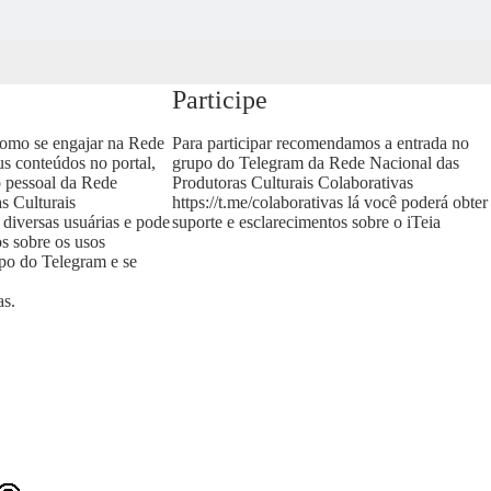
Participe
como se engajar na Rede
Para participar recomendamos a entrada no
us conteúdos no portal,
grupo do Telegram da Rede Nacional das
o pessoal da Rede
Produtoras Culturais Colaborativas
s Culturais
https://t.me/colaborativas
lá você poderá obter
 diversas usuárias e pode
suporte e esclarecimentos sobre o iTeia
os sobre os usos
upo do Telegram e se
as
.