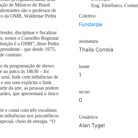
zação de Músicos do Brasil
Eng. Eletrônico, Comun
estrantes são o professor de
buco da OMB, Waldemar Pedra
Coletivo
Fundarpe
nder, disciplinar e fiscalizar
lo, temos o Conselho Regional
assinatura
tituição é a OMB”, disse Pedra
presidente - que desde 1975,
Thaíla Correia
de contrato.
rão da programação de shows
home
be ao palco às 18h30 – foi
1
 soul, funk com influências de
e seu som explicita o funk
rtir da arte, as pessoas podem
secao
arães, que apresentará o único
0
 e conta com três vocalistas
om influências nos psicodélicos
Usuário/a
pecial, cheio de energia. “O
Alan Tygel