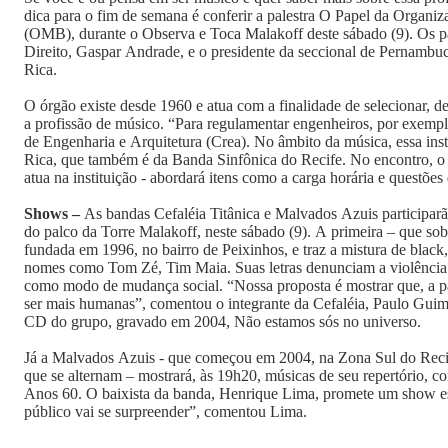
dica para o fim de semana é conferir a palestra O Papel da Organi
(OMB), durante o Observa e Toca Malakoff deste sábado (9). Os pal
Direito, Gaspar Andrade, e o presidente da seccional de Pernam
Rica.
O órgão existe desde 1960 e atua com a finalidade de selecionar, defe
a profissão de músico. “Para regulamentar engenheiros, por exemp
de Engenharia e Arquitetura (Crea). No âmbito da música, essa ins
Rica, que também é da Banda Sinfônica do Recife. No encontro, o 
atua na instituição - abordará itens como a carga horária e questões 
Shows –
As bandas Cefaléia Titânica e Malvados Azuis participa
do palco da Torre Malakoff, neste sábado (9). A primeira – que so
fundada em 1996, no bairro de Peixinhos, e traz a mistura de black,
nomes como Tom Zé, Tim Maia. Suas letras denunciam a violência 
como modo de mudança social. “Nossa proposta é mostrar que, a pa
ser mais humanas”, comentou o integrante da Cefaléia, Paulo Guim
CD do grupo, gravado em 2004, Não estamos sós no universo.
Já a Malvados Azuis - que começou em 2004, na Zona Sul do Recife
que se alternam – mostrará, às 19h20, músicas de seu repertório, c
Anos 60. O baixista da banda, Henrique Lima, promete um show es
público vai se surpreender”, comentou Lima.