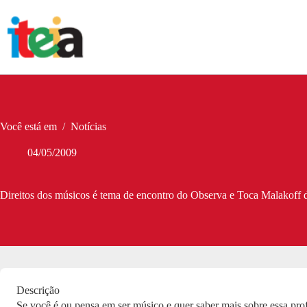
Pular
para
o
conteúdo
Você está em
/
Notícias
04/05/2009
Direitos dos músicos é tema de encontro do Observa e Toca Malakoff d
Descrição
Se você é ou pensa em ser músico e quer saber mais sobre essa pro