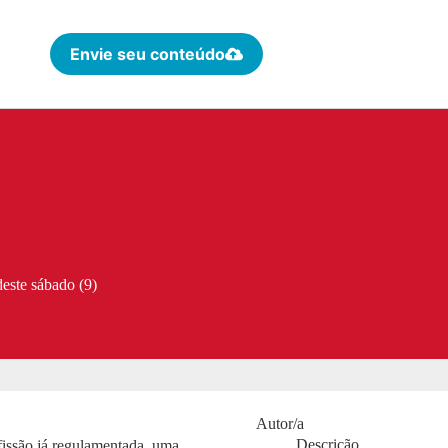
Envie seu conteúdo
este sábado (9)
Autor/a
Descrição
fissão já regulamentada, uma