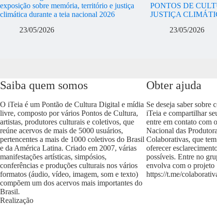
exposição sobre memória, território e justiça
PONTOS DE CULT
climática durante a teia nacional 2026
JUSTIÇA CLIMÁT
23/05/2026
23/05/2026
Saiba quem somos
Obter ajuda
O iTeia é um Pontão de Cultura Digital e mídia
Se deseja saber sobre 
livre, composto por vários Pontos de Cultura,
iTeia e compartilhar se
artistas, produtores culturais e coletivos, que
entre em contato com 
reúne acervos de mais de 5000 usuários,
Nacional das Produtora
pertencentes a mais de 1000 coletivos do Brasil
Colaborativas, que tem
e da América Latina. Criado em 2007, várias
oferecer esclareciment
manifestações artísticas, simpósios,
possíveis. Entre no gr
conferências e produções culturais nos vários
envolva com o projeto
formatos (áudio, vídeo, imagem, som e texto)
https://t.me/colaborativ
compõem um dos acervos mais importantes do
Brasil.
Realização