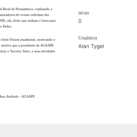
al Rural de Pernambuco, realizando a
secao
anizadores do evento solicitam das
0
008, cds, dvds caso tenham e fotos para
ão Pedro.
Usuário/a
do deste Fórum atualmente, motivando e
Alan Tygel
ste motivo que a presidente da ACAAPE
izar o Terceiro Setor, e suas atividades
 Telma Andrade - ACAAPE