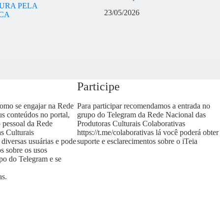
URA PELA
23/05/2026
ICA
Participe
como se engajar na Rede
Para participar recomendamos a entrada no
us conteúdos no portal,
grupo do Telegram da Rede Nacional das
o pessoal da Rede
Produtoras Culturais Colaborativas
s Culturais
https://t.me/colaborativas
lá você poderá obter
 diversas usuárias e pode
suporte e esclarecimentos sobre o iTeia
os sobre os usos
upo do Telegram e se
as
.