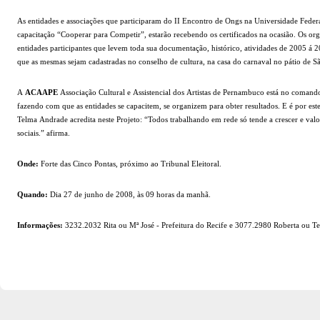
As entidades e associações que participaram do II Encontro de Ongs na Universidade Feder
capacitação “Cooperar para Competir”, estarão recebendo os certificados na ocasião. Os org
entidades participantes que levem toda sua documentação, histórico, atividades de 2005 á 2
que as mesmas sejam cadastradas no conselho de cultura, na casa do carnaval no pátio de S
A
ACAAPE
Associação Cultural e Assistencial dos Artistas de Pernambuco está no coman
fazendo com que as entidades se capacitem, se organizem para obter resultados. E é por e
Telma Andrade acredita neste Projeto: “Todos trabalhando em rede só tende a crescer e valor
sociais.” afirma.
Onde:
Forte das Cinco Pontas, próximo ao Tribunal Eleitoral.
Quando:
Dia 27 de junho de 2008, às 09 horas da manhã.
Informações:
3232.2032 Rita ou Mª José - Prefeitura do Recife e 3077.2980 Roberta ou