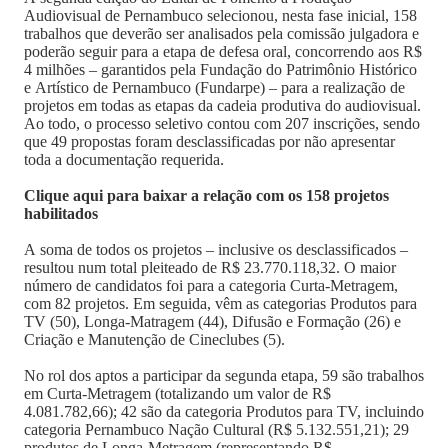
Audiovisual de Pernambuco selecionou, nesta fase inicial, 158
trabalhos que deverão ser analisados pela comissão julgadora e
poderão seguir para a etapa de defesa oral, concorrendo aos R$
4 milhões – garantidos pela Fundação do Patrimônio Histórico
e Artístico de Pernambuco (Fundarpe) – para a realização de
projetos em todas as etapas da cadeia produtiva do audiovisual.
Ao todo, o processo seletivo contou com 207 inscrições, sendo
que 49 propostas foram desclassificadas por não apresentar
toda a documentação requerida.
Clique aqui para baixar a relação com os 158 projetos
habilitados
A soma de todos os projetos – inclusive os desclassificados –
resultou num total pleiteado de R$ 23.770.118,32. O maior
número de candidatos foi para a categoria Curta-Metragem,
com 82 projetos. Em seguida, vêm as categorias Produtos para
TV (50), Longa-Matragem (44), Difusão e Formação (26) e
Criação e Manutenção de Cineclubes (5).
No rol dos aptos a participar da segunda etapa, 59 são trabalhos
em Curta-Metragem (totalizando um valor de R$
4.081.782,66); 42 são da categoria Produtos para TV, incluindo
categoria Pernambuco Nação Cultural (R$ 5.132.551,21); 29
produtos de Longa-Metragem (representando R$