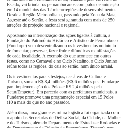
Estado, vai brindar os pernambucanos com polos de animação
em 14 municípios das 12 microrregiões de desenvolvimento.
Desde a Região Metropolitana, passando pela Zona da Mata,
Agreste até o Sertão, a festa será garantida com mais de 250
atrações de projeção nacional e regional.
Apostando na interiorização das ações ligadas à cultura, a
Fundação do Patrimônio Histórico e Artístico de Pernambuco
(Fundarpe) vem descentralizando os investimentos no intuito
de fomentar, preservar, fazer fruir e difundir as manifestações
de cada localidade. A exemplo do que acontece em outras
festas, como no Carnaval e no Ciclo Natalino, o Ciclo Junino
reúne todas as regiões, do cais ao sertão, num único arraial.
Os investimentos para s festejos, nas áreas de Cultura e
Turismo, somam R$ 8,4 milhões (R$ 6 milhões pela Fundarpe
para implementação dos Polos e R$ 2,4 milhões pela
Setur/Empetur). Em parceria com as prefeituras municipais, a
Fundarpe promove uma programação especial em 15 Polos,
(10 a mais do que no ano passado).
Além disso, uma grande estrutura logística foi organizada com
o apoio das Secretarias de Defesa Social, da Cidade, da Mulher
e do Turismo, além do Departamento de Estradas e Rodovias e
do Departamento de Trânsito de Pernambuco (Detran), para